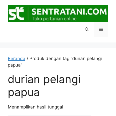
Langsung
ke
isi
Menu
Beranda
/ Produk dengan tag “durian pelangi
papua”
durian pelangi
papua
Menampilkan hasil tunggal