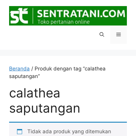
Langsung
ke
isi
Menu
Beranda
/ Produk dengan tag “calathea
saputangan”
calathea
saputangan
Tidak ada produk yang ditemukan