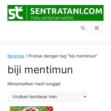
Langsung
ke
isi
Menu
Beranda
/ Produk dengan tag “biji mentimun”
biji mentimun
Menampilkan hasil tunggal