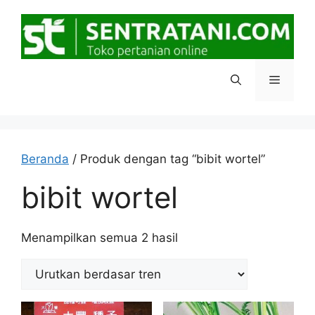
Langsung
ke
isi
Menu
Beranda
/ Produk dengan tag “bibit wortel”
bibit wortel
Diurutkan
Menampilkan semua 2 hasil
menurut
popularitas