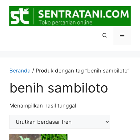
Langsung
ke
isi
Menu
Beranda
/ Produk dengan tag “benih sambiloto”
benih sambiloto
Menampilkan hasil tunggal