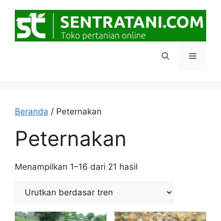
Langsung
ke
isi
Menu
Beranda
/ Peternakan
Peternakan
Diurutkan
Menampilkan 1–16 dari 21 hasil
menurut
popularitas