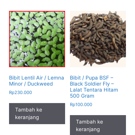
Bibit Lentil Air / Lemna
Bibit / Pupa BSF –
Minor / Duckweed
Black Soldier Fly –
Lalat Tentara Hitam
Rp
230.000
500 Gram
Rp
100.000
Tambah ke
keranjang
Tambah ke
keranjang