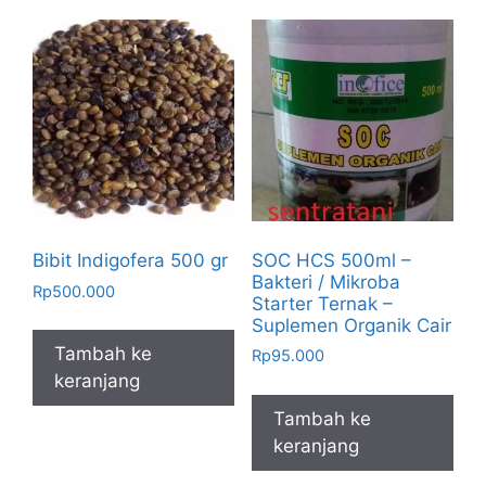
SOC HCS 500ml –
Bibit Indigofera 500 gr
Bakteri / Mikroba
Rp
500.000
Starter Ternak –
Suplemen Organik Cair
Tambah ke
Rp
95.000
keranjang
Tambah ke
keranjang