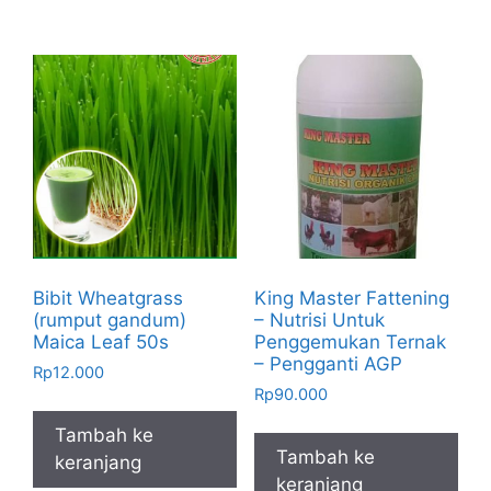
Bibit Wheatgrass
King Master Fattening
(rumput gandum)
– Nutrisi Untuk
Maica Leaf 50s
Penggemukan Ternak
– Pengganti AGP
Rp
12.000
Rp
90.000
Tambah ke
Tambah ke
keranjang
keranjang