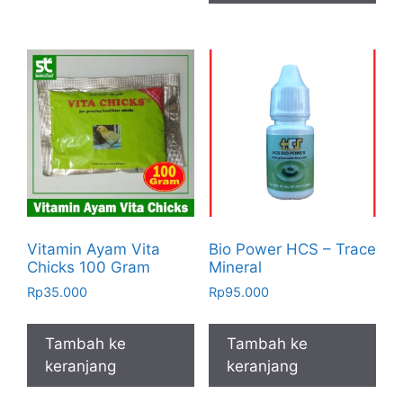
Vitamin Ayam Vita
Bio Power HCS – Trace
Chicks 100 Gram
Mineral
Rp
35.000
Rp
95.000
Tambah ke
Tambah ke
keranjang
keranjang