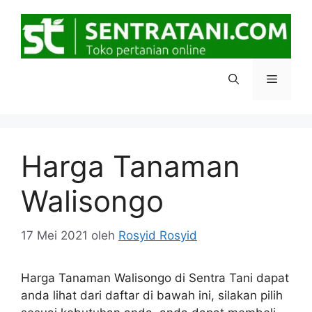
Langsung
ke
isi
Menu
Harga Tanaman
Walisongo
17 Mei 2021
oleh
Rosyid Rosyid
Harga Tanaman Walisongo di Sentra Tani dapat
anda lihat dari daftar di bawah ini, silakan pilih