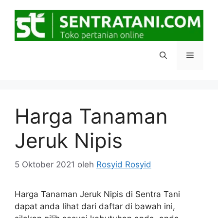
Langsung
ke
isi
Menu
Harga Tanaman
Jeruk Nipis
5 Oktober 2021
oleh
Rosyid Rosyid
Harga Tanaman Jeruk Nipis di Sentra Tani
dapat anda lihat dari daftar di bawah ini,