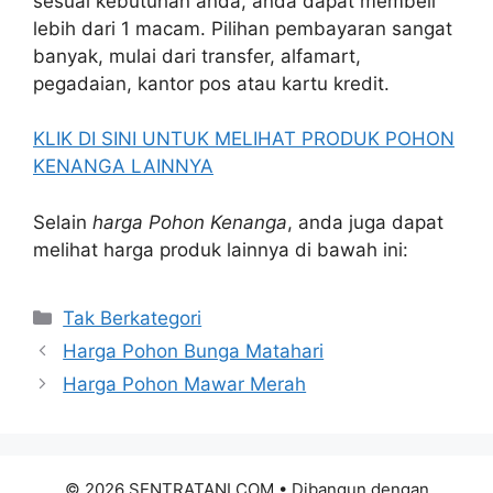
sesuai kebutuhan anda, anda dapat membeli
lebih dari 1 macam. Pilihan pembayaran sangat
banyak, mulai dari transfer, alfamart,
pegadaian, kantor pos atau kartu kredit.
KLIK DI SINI UNTUK MELIHAT PRODUK POHON
KENANGA LAINNYA
Selain
harga Pohon Kenanga
, anda juga dapat
melihat harga produk lainnya di bawah ini:
Kategori
Tak Berkategori
Harga Pohon Bunga Matahari
Harga Pohon Mawar Merah
© 2026 SENTRATANI.COM
• Dibangun dengan