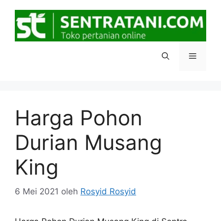
Langsung
ke
isi
Menu
Harga Pohon
Durian Musang
King
6 Mei 2021
oleh
Rosyid Rosyid