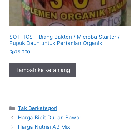
SOT HCS – Biang Bakteri / Microba Starter /
Pupuk Daun untuk Pertanian Organik
Rp
75.000
Tambah ke keranjang
Kategori
Tak Berkategori
Harga Bibit Durian Bawor
Harga Nutrisi AB Mix