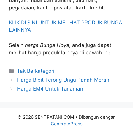
banyak, mulai dari transfer, alfamart,
pegadaian, kantor pos atau kartu kredit.
KLIK DI SINI UNTUK MELIHAT PRODUK BUNGA
LAINNYA
Selain
harga Bunga Hoya
, anda juga dapat
melihat harga produk lainnya di bawah ini:
Kategori
Tak Berkategori
Harga Bibit Terong Ungu Panah Merah
Harga EM4 Untuk Tanaman
© 2026 SENTRATANI.COM
• Dibangun dengan
GeneratePress