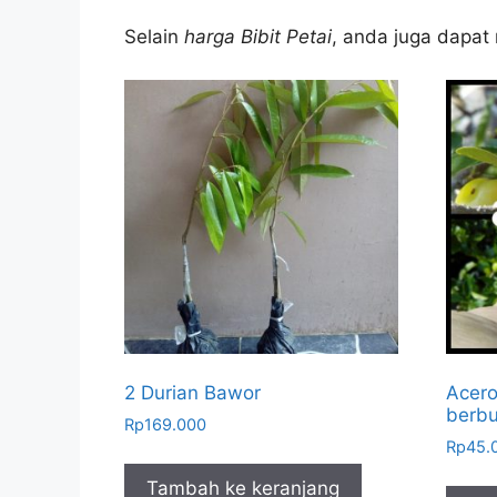
Selain
harga Bibit Petai
, anda juga dapat 
2 Durian Bawor
Acero
berb
Rp
169.000
Rp
45.
Tambah ke keranjang