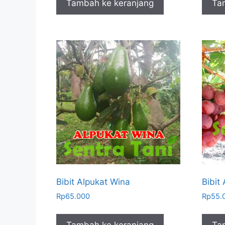
Tambah ke keranjang
Ta
Bibit Alpukat Wina
Bibit
Rp
65.000
Rp
55.