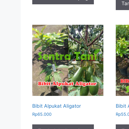
Ta
Bibit Alpukat Aligator
Bibit
Rp
65.000
Rp
55.