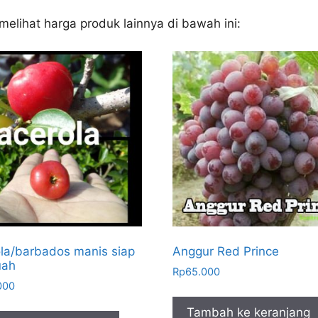
melihat harga produk lainnya di bawah ini:
la/barbados manis siap
Anggur Red Prince
uah
Rp
65.000
000
Tambah ke keranjang