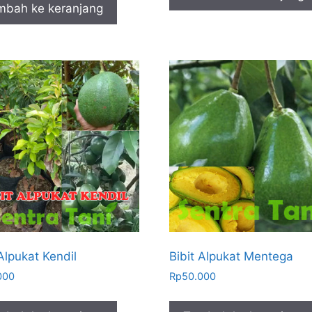
mbah ke keranjang
 Alpukat Kendil
Bibit Alpukat Mentega
000
Rp
50.000