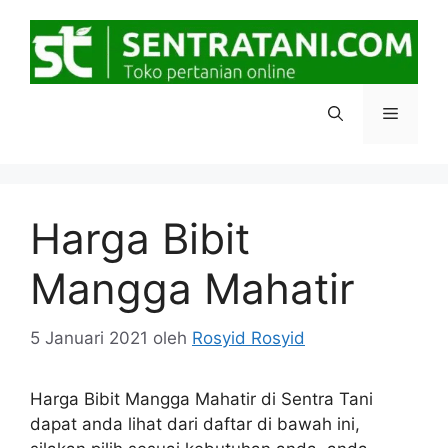
Langsung
ke
isi
Menu
Harga Bibit
Mangga Mahatir
5 Januari 2021
oleh
Rosyid Rosyid
Harga Bibit Mangga Mahatir di Sentra Tani
dapat anda lihat dari daftar di bawah ini,