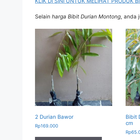
KLIK DI SINI UNTUK MELIHAT PRODUK 
Selain
harga Bibit Durian Montong
, anda 
2 Durian Bawor
Bibit
cm
Rp
169.000
Rp
65.