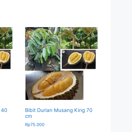
 40
Bibit Durian Musang King 70
cm
Rp
75.000