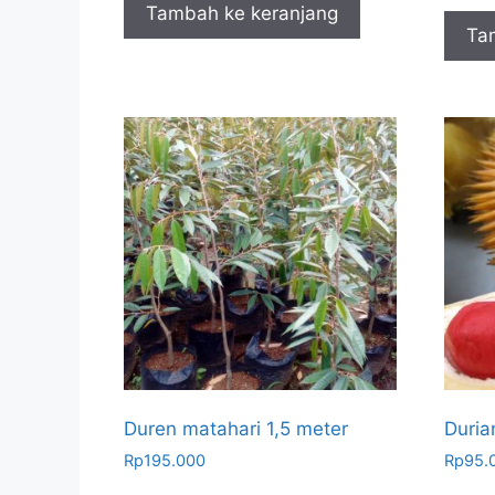
Tambah ke keranjang
Ta
Duren matahari 1,5 meter
Duria
Rp
195.000
Rp
95.