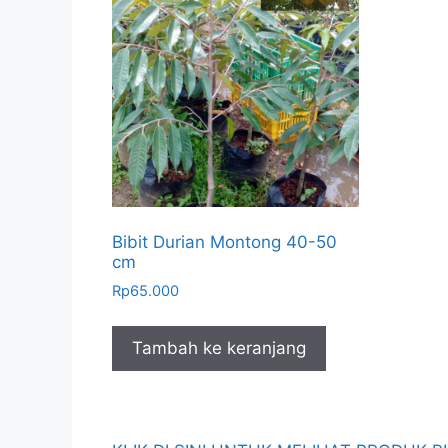
Bibit Durian Montong 40-50
cm
Rp
65.000
Tambah ke keranjang