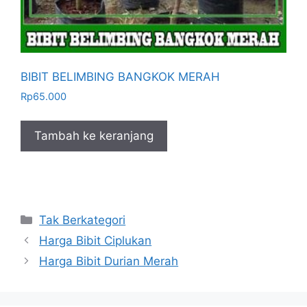
BIBIT BELIMBING BANGKOK MERAH
Rp
65.000
Tambah ke keranjang
Kategori
Tak Berkategori
Harga Bibit Ciplukan
Harga Bibit Durian Merah