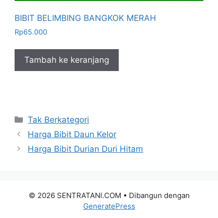
BIBIT BELIMBING BANGKOK MERAH
Rp
65.000
Tambah ke keranjang
Kategori
Tak Berkategori
Harga Bibit Daun Kelor
Harga Bibit Durian Duri Hitam
© 2026 SENTRATANI.COM
• Dibangun dengan
GeneratePress