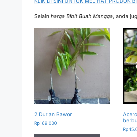
KLIK DI SINI UNTUK MELIHAT PRODUK 
Selain
harga Bibit Buah Mangga
, anda ju
2 Durian Bawor
Acero
berb
Rp
169.000
Rp
45.