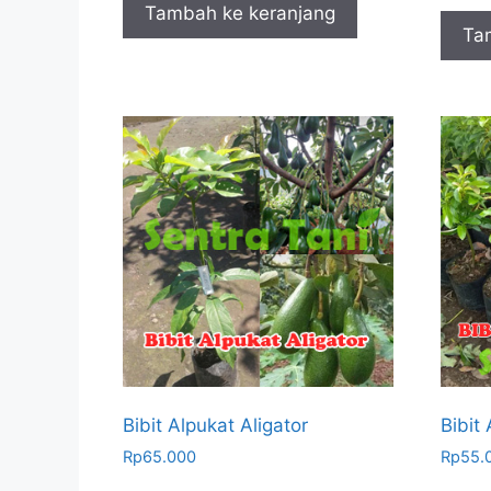
Tambah ke keranjang
Ta
Bibit Alpukat Aligator
Bibit
Rp
65.000
Rp
55.