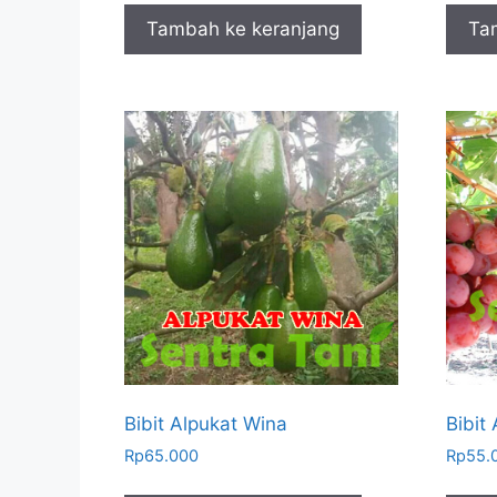
Tambah ke keranjang
Ta
Bibit Alpukat Wina
Bibit
Rp
65.000
Rp
55.