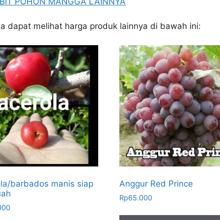
BIBIT POHON MANGGA LAINNYA
ga dapat melihat harga produk lainnya di bawah ini:
la/barbados manis siap
Anggur Red Prince
uah
Rp
65.000
000