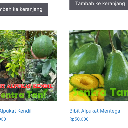
Tambah ke keranjang
mbah ke keranjang
 Alpukat Kendil
Bibit Alpukat Mentega
000
Rp
50.000