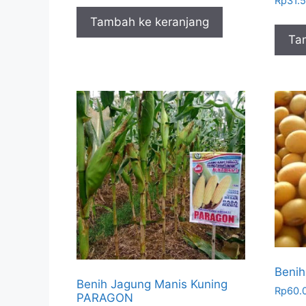
Rp
31.
Tambah ke keranjang
Ta
Benih
Benih Jagung Manis Kuning
Rp
60.
PARAGON