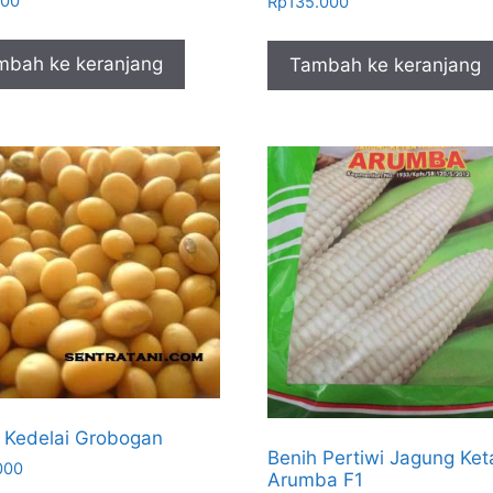
500
Rp
135.000
mbah ke keranjang
Tambah ke keranjang
 Kedelai Grobogan
Benih Pertiwi Jagung Ket
000
Arumba F1