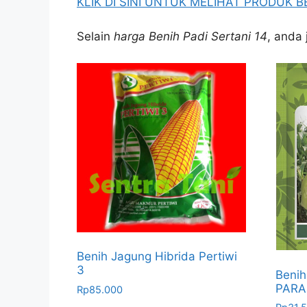
KLIK DI SINI UNTUK MELIHAT PRODUK B
Selain
harga Benih Padi Sertani 14
, anda 
Benih Jagung Hibrida Pertiwi
3
Benih
PARAM
Rp
85.000