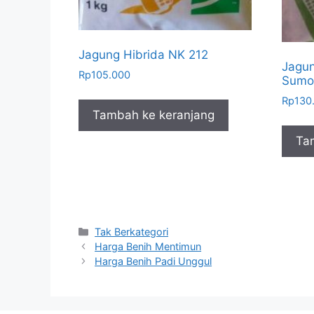
Jagung Hibrida NK 212
Jagun
Rp
105.000
Sumo
Rp
130
Tambah ke keranjang
Ta
Kategori
Tak Berkategori
Harga Benih Mentimun
Harga Benih Padi Unggul