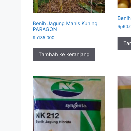
Benih
Benih Jagung Manis Kuning
Rp
60.
PARAGON
Rp
135.000
Ta
Tambah ke keranjang