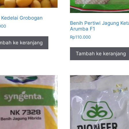
 Kedelai Grobogan
Benih Pertiwi Jagung Ket
000
Arumba F1
Rp
110.000
mbah ke keranjang
Tambah ke keranjang