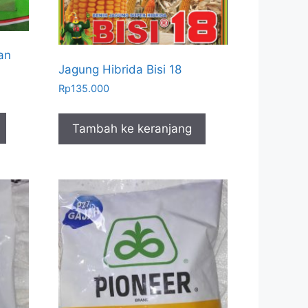
an
Jagung Hibrida Bisi 18
Rp
135.000
Tambah ke keranjang