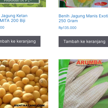
 Jagung Ketan
Benih Jagung Manis Exot
ITA 200 Biji
250 Gram
500
Rp
135.000
mbah ke keranjang
Tambah ke keranjang