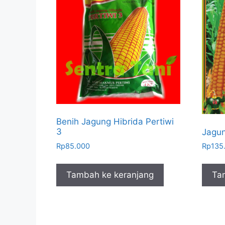
Benih Jagung Hibrida Pertiwi
3
Jagun
Rp
85.000
Rp
135
Tambah ke keranjang
Ta