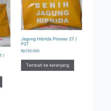
Jagung Hibrida Pioneer 27 /
P27
Rp
130.000
1 /
Tambah ke keranjang