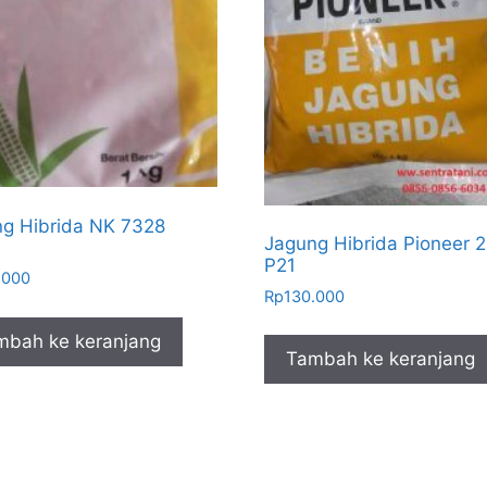
g Hibrida NK 7328
Jagung Hibrida Pioneer 2
P21
.000
Rp
130.000
mbah ke keranjang
Tambah ke keranjang