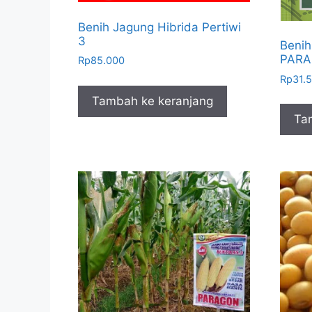
Benih Jagung Hibrida Pertiwi
3
Benih
PARAM
Rp
85.000
Rp
31.
Tambah ke keranjang
Ta