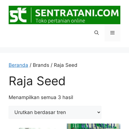
Langsung
ke
isi
Menu
Beranda
/ Brands / Raja Seed
Raja Seed
Diurutkan
Menampilkan semua 3 hasil
menurut
popularitas