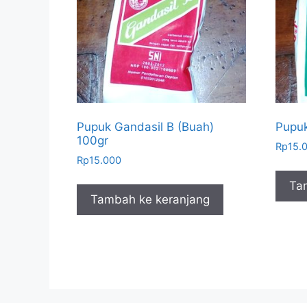
Pupuk Gandasil B (Buah)
Pupuk
100gr
Rp
15.
Rp
15.000
Ta
Tambah ke keranjang