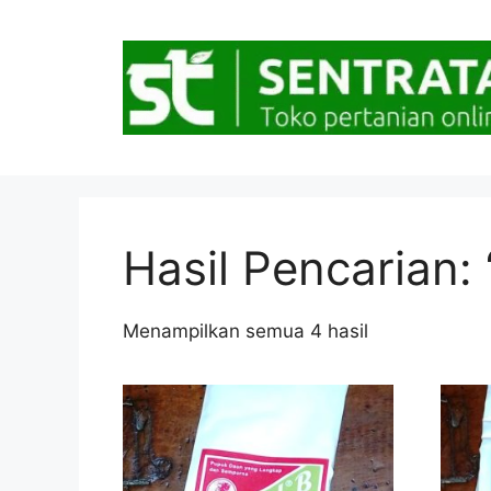
Langsung
ke
isi
Hasil Pencarian: 
Diurutkan
Menampilkan semua 4 hasil
menurut
popularitas